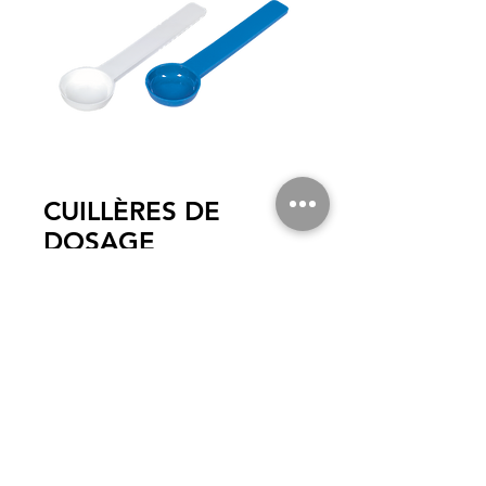
CUILLÈRES DE
DOSAGE
1 paire (Cuillères : 1 blanc, 1 bleu)
Le volume de 5 ml correspond au besoin de
matériel pour la plupart des empreintes.
© 2020
von SCR ELECTRONICS. Alle Rechte vorbehalten.
|
STARTSEITE
|
UNSERE PRODUKTE
|
Kundendienst
|
KONTAKT |