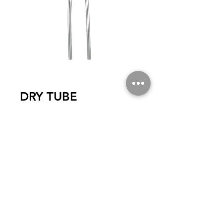
DRY TUBE
Le tuyau spécial fabriqué de polyuréthane
fait diffuser l'humidité et ainsi prévient une
formation d'eau de condensation dans les
tuyaux acoustiques.
© 2020
von SCR ELECTRONICS. Alle Rechte vorbehalten.
|
STARTSEITE
|
UNSERE PRODUKTE
|
Kundendienst
|
KONTAKT |
|
ACCUEIL
|
NOS PRODUITS
|
SAV