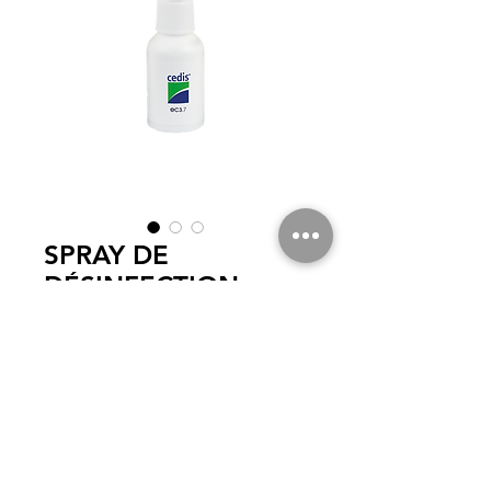
SPRAY DE
DÉSINFECTION
Prêt à l’emploi pour le nettoyage et
désinfection (bactéricide, fongicide et hépa-
tovirucide) pour les systèmes auditifs.
Laisser agir : 1 minute. Sans propulseur.
© 2020
von SCR ELECTRONICS. Alle Rechte vorbehalten.
|
STARTSEITE
|
UNSERE PRODUKTE
|
Kundendienst
|