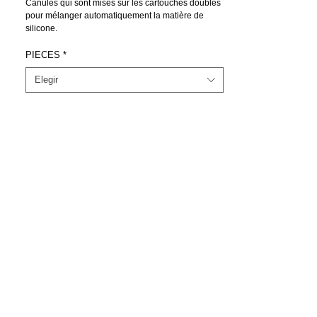
Canules qui sont mises sur les cartouches doubles
pour mélanger automatiquement la matière de
silicone.
Diamètre à l’ intérieur (pointe) : 4,8 mm
Diamètre total : 6,75 mm
PIECES
*
Elegir