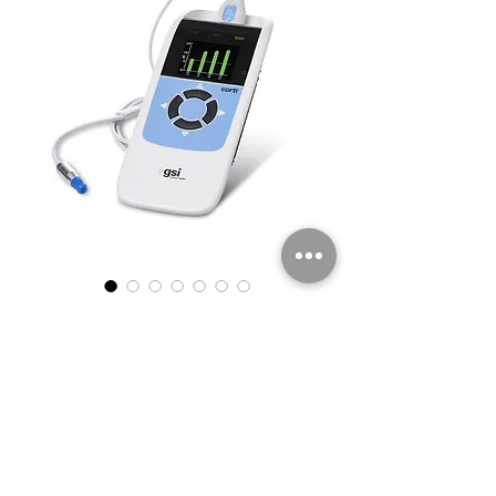
GSI Corti
El GSI Corti es el último dispositivo OAE de 
la marca GSI. Tiene un algoritmo único para 
limitar el ruido ambiental. La comprobación 
de inicio automático y la calibración en el 
oído garantizan unas buenas condiciones 
de examen.