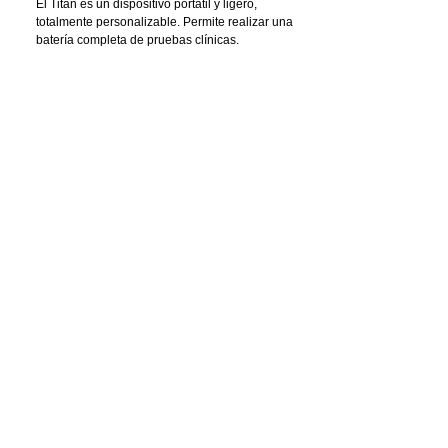
El Titan es un dispositivo portátil y ligero, 
totalmente personalizable. Permite realizar una 
batería completa de pruebas clínicas.
 Titan, fácil de usar, permite una impresión flexible 
con la creación de archivos PDF. El Titan es 
compatible con Oto Access y NOAH. Una impresora 
portátil está disponible como opción.
 Características clínicas:
 - Pruebas automáticas y manuales.
 - Reflejos acústicos ipsolaterales y contralaterales.
 - Tres pruebas FTE: intactas perforadas y abiertas
 - Degradación del reflejo estapedial