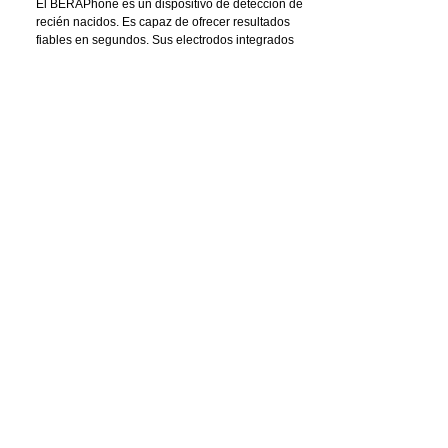
El BERAPhone es un dispositivo de detección de 
recién nacidos. Es capaz de ofrecer resultados 
fiables en segundos. Sus electrodos integrados 
reducen los costos operativos porque no hay 
consumibles que cambiar.
 ChirpStimulus proporciona resultados rápidos. El 
control automático de impedancia permite obtener 
las condiciones de impedancia.
 El nivel de estimulación es de 35 dB (nHL).
 La energía es suministrada por USB. Esta misma 
conexión USB permite transferir datos. Esta función 
de exportación de datos del paciente permite una 
monitorización eficaz del paciente.