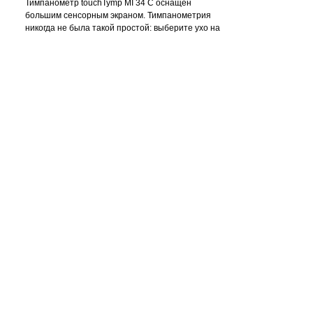
Тимпанометр touchTymp MI 34 C оснащен 
большим сенсорным экраном. Тимпанометрия 
никогда не была такой простой: выберите ухо на 
экране, вставьте зонд в ухо пациента, и тест 
начнется автоматически!
 Характеристики:
 * Система динамического давления дает 
результат за несколько секунд
 * Позволяет тестировать как детей, так и 
взрослых
 * Цветной сенсорный экран для интуитивного 
управления
 * Эргономичный зонд с индикаторными 
лампами
 * Встроенный программируемый принтер
 * Частота зонда: 226 Гц - 678 Гц - 800 Гц
 * ВЧ: 1 кГц опционально
 * Частоты ипсилатеральных и 
контрлатеральных стременных рефлексов: 500 
Гц, 1 кГц, 2 кГц, 4 кГц - BB - HP - LP
 * Программное обеспечение для передачи 
MAICO Suite в комплекте
 * Совместимость с NOAH и INNOFORCE