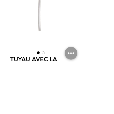
TUYAU AVEC LA
PROTECTION ANTI-
CÉRUMEN COUDÉ
Pour appareillages ouverts
© 2020
por SCR ELECTRÓNICA. Todos los derechos reservados.
|
INICIO
|
NUESTROS PRODUCTOS
|
servicio
postventa
|
CONTACTO |