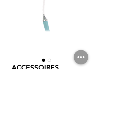
ACCESSOIRES
STETOCLIP
NOM
*
© 2022
par SCR ELECTRONIQUES. Tous droits réservés.
mail :
info@scr-electroniques.com