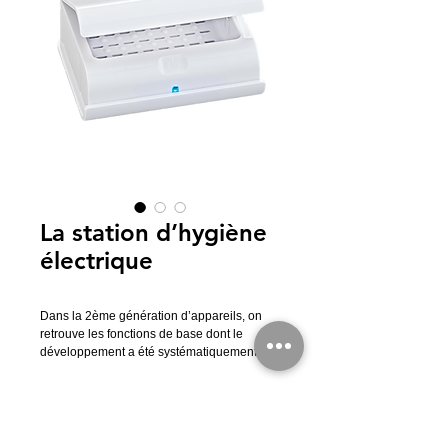
La station d’hygiène
électrique
Dans la 2ème génération d’appareils, on
retrouve les fonctions de base dont le
développement a été systématiquement
poursuivi : lumière UV-C, séchage
électrique, rangement. De plus l’expérience
et les remarques des utilisateurs du monde
EFFET
entier sont également venues s’ajouter au
développement des produits. Avec des
Nettoyage hygiénique avec source de