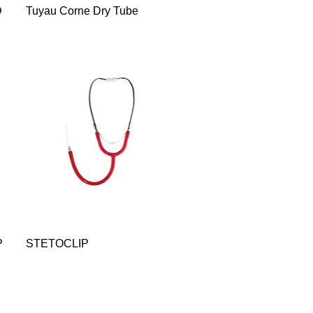
Quick View
D
Tuyau Corne Dry Tube
Quick View
P
STETOCLIP