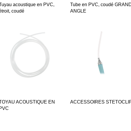
Quick View
Quick View
Tuyau acoustique en PVC,
Tube en PVC, coudé GRAN
étroit, coudé
ANGLE
Quick View
Quick View
TOYAU ACOUSTIQUE EN
ACCESSOIRES STETOCLI
PVC