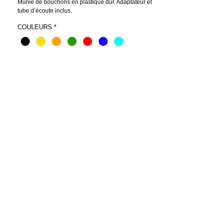
Munie de bouchons en plastique dur. Adaptateur et
tube d’écoute inclus.
COULEURS
*