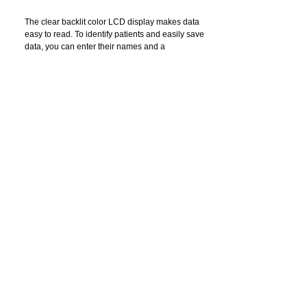
The clear backlit color LCD display makes data 
easy to read. To identify patients and easily save 
data, you can enter their names and a 
corresponding number using the alphanumeric 
keypad. An SD card allows the ECG data to be 
transferred to a PC and retrieved there using the 
data management software (optional).
 The ECG-1350 provides advanced recording. As 
soon as an arrhythmia is detected, the recording of 
the rhythm lead or lead group is automatically 
extended. The recording of the first group of leads 
can also be extended manually.
 Data is easily transferred via USB LAN or 
wirelessly. They can also be transferred to a PC 
using an SD card (optional). Data can be restored 
using data management software (optional). This 
allows you to manage a large amount of ECG data 
and results.