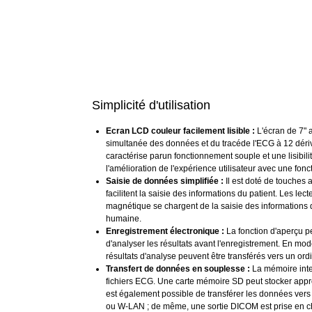
Simplicité d'utilisation
Ecran LCD couleur facilement lisible :
L'écran de 7" a
simultanée des données et du tracéde l'ECG à 12 dériv
caractérise parun fonctionnement souple et une lisibilit
l'amélioration de l'expérience utilisateur avec une fonc
Saisie de données simplifiée :
Il est doté de touches 
facilitent la saisie des informations du patient. Les lec
magnétique se chargent de la saisie des informations d
humaine.
Enregistrement électronique :
La fonction d'aperçu pe
d'analyser les résultats avant l'enregistrement. En mod
résultats d'analyse peuvent être transférés vers un ordi
Transfert de données en souplesse :
La mémoire inte
fichiers ECG. Une carte mémoire SD peut stocker appr
est également possible de transférer les données vers
ou W-LAN ; de même, une sortie DICOM est prise en ch