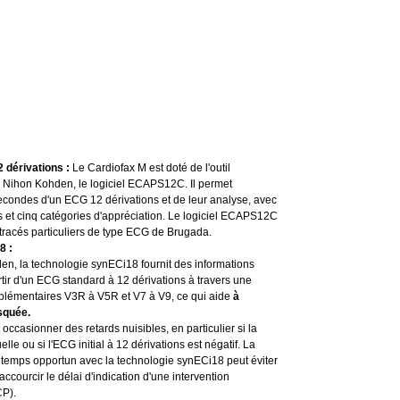
 dérivations :
Le Cardiofax M est doté de l'outil
de Nihon Kohden, le logiciel ECAPS12C. Il permet
secondes d'un ECG 12 dérivations et de leur analyse, avec
 et cinq catégories d'appréciation. Le logiciel ECAPS12C
tracés particuliers de type ECG de Brugada.
8 :
, la technologie synECi18 fournit des informations
tir d'un ECG standard à 12 dérivations à travers une
plémentaires V3R à V5R et V7 à V9, ce qui aide
à
squée.
occasionner des retards nuisibles, en particulier si la
lle ou si l'ECG initial à 12 dérivations est négatif. La
 temps opportun avec la technologie synECi18 peut éviter
ccourcir le délai d'indication d'une intervention
CP).