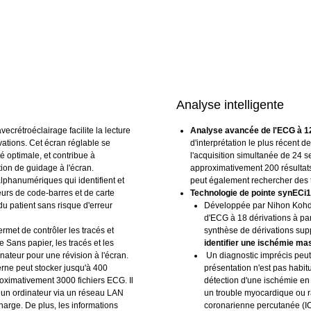
Analyse intelligente
vecrétroéclairage facilite la lecture
Analyse avancée de l'ECG à 12
ations. Cet écran réglable se
d'interprétation le plus récent 
é optimale, et contribue à
l'acquisition simultanée de 24 
tion de guidage à l'écran.
approximativement 200 résultats
alphanumériques qui identifient et
peut également rechercher des 
teurs de code-barres et de carte
Technologie de pointe synECi1
u patient sans risque d'erreur
Développée par Nihon Kohden
d'ECG à 18 dérivations à par
rmet de contrôler les tracés et
synthèse de dérivations sup
e Sans papier, les tracés et les
identifier une ischémie ma
nateur pour une révision à l'écran.
Un diagnostic imprécis peut 
rne peut stocker jusqu'à 400
présentation n'est pas habitue
oximativement 3000 fichiers ECG. Il
détection d'une ischémie en
 un ordinateur via un réseau LAN
un trouble myocardique ou ra
arge. De plus, les informations
coronarienne percutanée (I